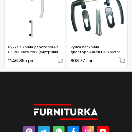
Ручка віконна двостороння
Ручка балконна
HOPPE New York (внутрішня
двостороння MEDOS Victory
частина) F9016 біла
RAL 7016M антрацит матовий
1146.85 грн
808.77 грн
(11768228)
(02-191.7016M.00.45)