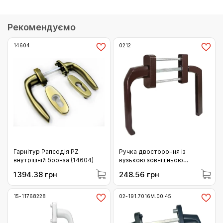
Рекомендуємо
14604
0212
Гарнітур Рапсодія PZ
Ручка двостороння із
внутрішній бронза (14604)
вузькою зовнішньою
розеткою (коричнева) (0212)
1394.38 грн
248.56 грн
15-11768228
02-191.7016M.00.45