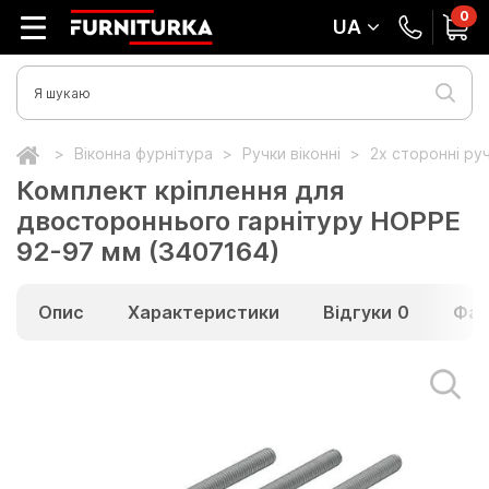
0
UA
Віконна фурнітура
Ручки віконні
2х сторонні ру
Комплект кріплення для
двостороннього гарнітуру HOPPE
92-97 мм (3407164)
Опис
Характеристики
Відгуки
0
Фай