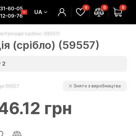
0
0
0
331-60-05
UA
312-09-76
ія Рапсодія (срібло) (59557)
ія (срібло) (59557)
у
2
ул 59557
Знято з виробництва
46.12 грн