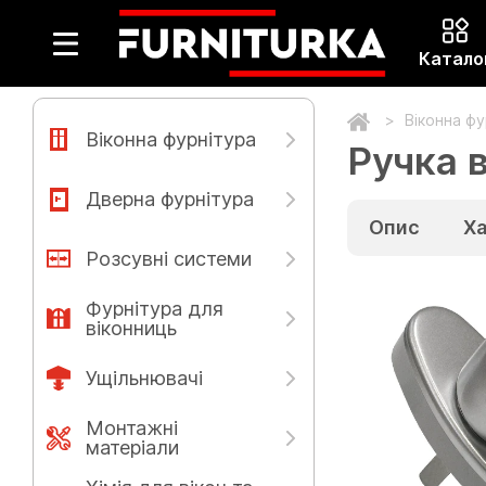
Катало
Віконна ф
Віконна фурнітура
Ручка в
Дверна фурнітура
Опис
Х
Розсувні системи
Фурнітура для
віконниць
Ущільнювачі
Монтажні
матеріали