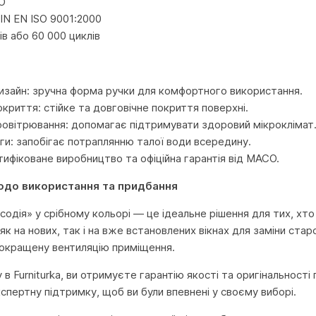
O
DIN EN ISO 9001:2000
ків або 60 000 циклів
изайн: зручна форма ручки для комфортного використання.
криття: стійке та довговічне покриття поверхні.
ровітрювання: допомагає підтримувати здоровий мікроклімат
оги: запобігає потраплянню талої води всередину.
тифіковане виробництво та офіційна гарантія від MACO.
одо використання та придбання
дія» у срібному кольорі — це ідеальне рішення для тих, хто ц
к на нових, так і на вже встановлених вікнах для заміни ста
 покращену вентиляцію приміщення.
в Furniturka, ви отримуєте гарантію якості та оригінальності 
спертну підтримку, щоб ви були впевнені у своєму виборі.