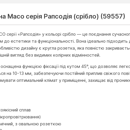
на Масо серія Рапсодія (срібло) (59557)
O серії «Рапсодія» у кольорі срібло — це поєднання сучасног
 до естетики та функціональності. Вона ідеально підходить 
обливістю дизайну є кругла розетка, яка повністю закриваєт
шній вигляд без видимих колірних відмінностей.
 оснащена функцією фіксації під кутом 45°, що дозволяє легк
ься на 10-13 мм, забезпечуючи постійний приплив свіжого пові
мувати оптимальний клімат у приміщенні, захищає від проникн
и
коякісний сплав
мікропровітрювання)
мічний, з овальною розеткою