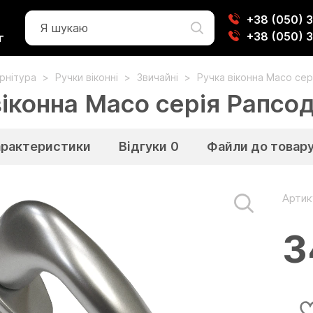
+38 (050) 
+38 (050) 
г
урнітура
Ручки віконні
Звичайні
Ручка віконна Масо сер
іконна Масо серія Рапсод
арактеристики
Відгуки
0
Файли до товар
Артик
3