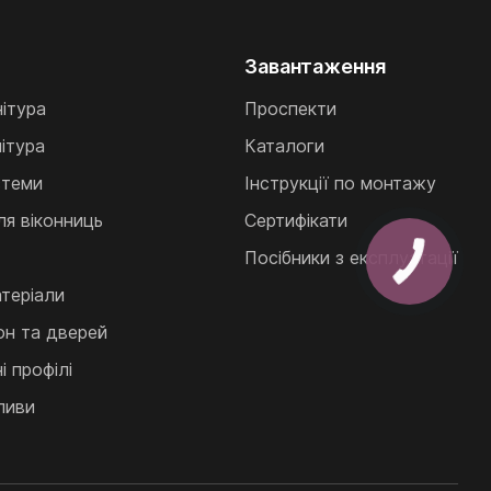
Завантаження
нітура
Проспекти
ітура
Каталоги
стеми
Інструкції по монтажу
ля віконниць
Сертифікати
Посібники з експлуатації
теріали
кон та дверей
 профілі
ливи