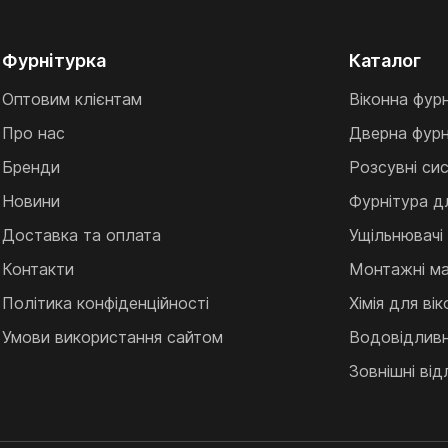
Фурнітурка
Каталог
Оптовим клієнтам
Віконна фур
Про нас
Дверна фурн
Бренди
Розсувні си
Новини
Фурнітура д
Доставка та оплата
Ущільнювачі
Контакти
Монтажні ма
Політика конфіденційності
Хімія для ві
Умови використання сайтом
Водовідливні
Зовнішні від