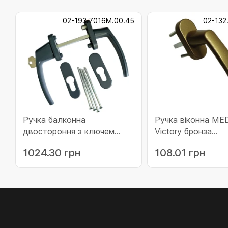
02-193.7016M.00.45
02-132
Ручка балконна
Ручка віконна ME
двостороння з ключем
Victory бронза
MEDOS Victory RAL 7016M
(132.gold.45.45)
1024.30 грн
108.01 грн
антрацит матова (02-
193.7016.00.45)