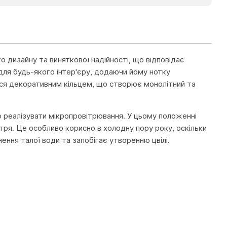
о дизайну та виняткової надійності, що відповідає
для будь-якого інтер'єру, додаючи йому нотку
ься декоративним кільцем, що створює монолітний та
о реалізувати мікропровітрювання. У цьому положенні
тря. Це особливо корисно в холодну пору року, оскільки
ення талої води та запобігає утворенню цвілі.