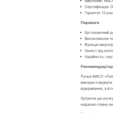
Виробник: MAC
Сертифікація: 
Гарантія: 12 ро
Переваги
Ергономічний д
Високоякісне по
Функція мікроп
Захист від вол
Надійність: сер
Рекомендації щ
Ручка MACO «Рапсо
використовувати я
відкривання, а й
Купуючи цю ручку 
надаємо повну ек