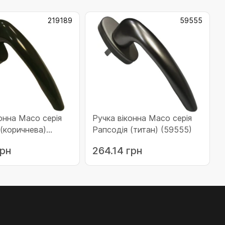
219189
59555
онна Масо серія
Ручка віконна Масо серія
 (коричнева)
Рапсодія (титан) (59555)
грн
264.14 грн