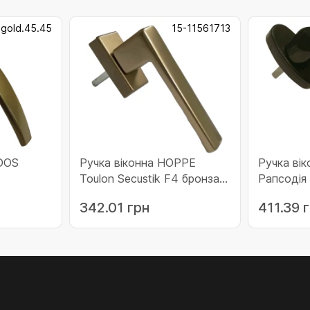
.gold.45.45
15-11561713
DOS
Ручка віконна HOPPE
Ручка вік
Toulon Secustik F4 бронза
Рапсодія
(11561713)
(219189)
342.01 грн
411.39 