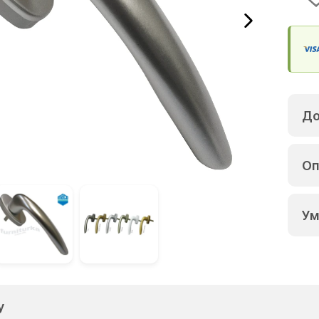
До
Оп
Ум
у