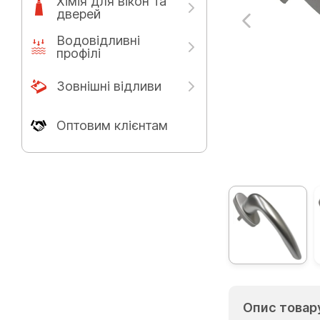
Хімія для вікон та
дверей
Водовідливні
профілі
Зовнішні відливи
Оптовим клієнтам
Опис товар