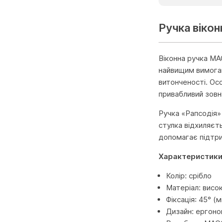
Ручка вікон
Віконна ручка MAC
найвищим вимогам
витонченості. Ос
привабливий зовні
Ручка «Рапсодія»
стулка відхиляєт
допомагає підтри
Характеристик
Колір: срібло
Матеріал: висо
Фіксація: 45° (
Дизайн: ергоно