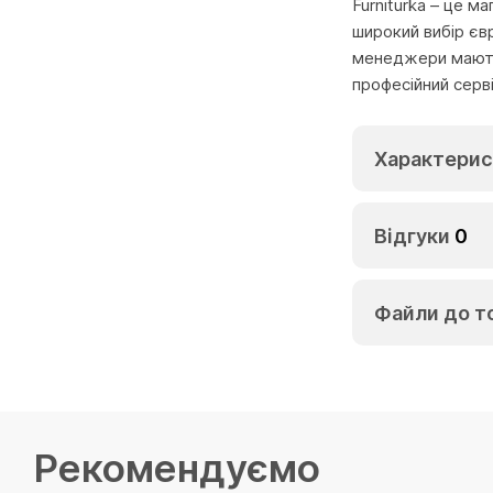
Furniturka – це м
широкий вибір єв
менеджери мають 
професійний серв
Характерис
Відгуки
0
Файли до т
Рекомендуємо