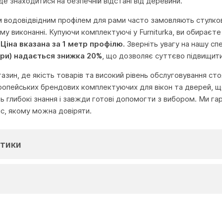
е знаходитися на безпечній відстані від деревини.
м водовідвідним профілем для рами часто замовляють стулкові 
му виконанні. Купуючи комплектуючі у Furniturka, ви обираєте
.
Ціна вказана за 1 метр профілю.
Зверніть увагу на нашу сп
три) надається знижка 20%
, що дозволяє суттєво підвищит
агазин, де якість товарів та високий рівень обслуговування с
ропейських брендових комплектуючих для вікон та дверей, що
глибокі знання і завжди готові допомогти з вибором. Ми га
іс, якому можна довіряти.
тики