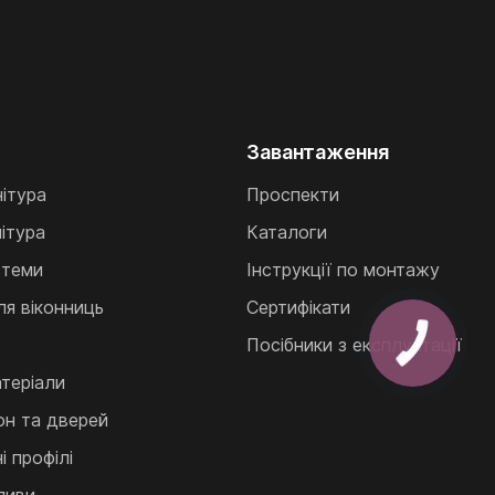
Завантаження
нітура
Проспекти
ітура
Каталоги
стеми
Інструкції по монтажу
ля віконниць
Сертифікати
Посібники з експлуатації
теріали
кон та дверей
 профілі