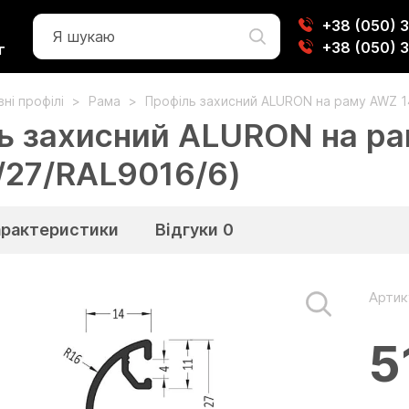
+38 (050) 
+38 (050) 
г
ні профілі
Рама
Профіль захисний ALURON на раму AWZ 1
ь захисний ALURON на рам
27/RAL9016/6)
арактеристики
Відгуки
0
Артик
5