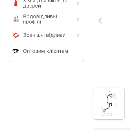
Хімія для вікон та
дверей
Водовідливні
профілі
Зовнішні відливи
Оптовим клієнтам