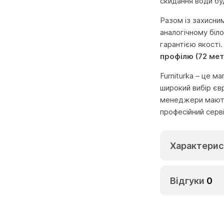
скидання води буд
Разом із захисни
аналогічному біло
гарантією якості
профілю (72 ме
Furniturka – це м
широкий вибір єв
менеджери мають 
професійний серв
Характерис
Відгуки
0