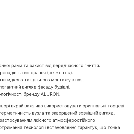
онної рами та захист від передчасного гниття.
репадів та вигорання (не жовтіє).
я швидкого та щільного монтажу в паз.
елегантний вигляд фасаду будівлі.
ологічності бренду ALURON.
ьорі вкрай важливо використовувати оригінальні торцеві
 герметичність вузла та завершений зовнішній вигляд.
 застосуванням якісного атмосферостійкого
отримання технології встановлення гарантує, що точка