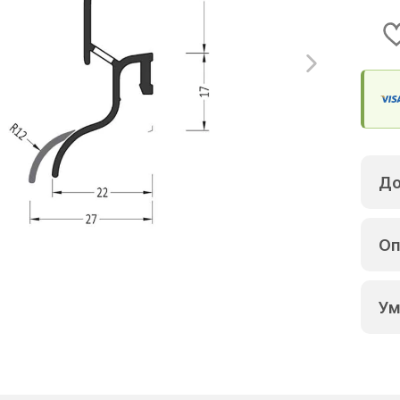
До
Оп
Ум