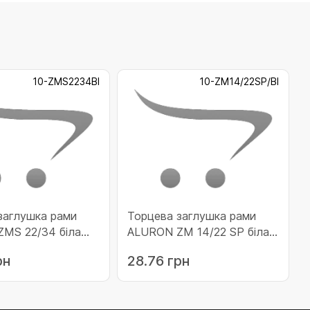
10-ZMS2234BI
10-ZM14/22SP/BI
заглушка рами
Торцева заглушка рами
MS 22/34 біла
ALURON ZM 14/22 SP біла
234BI)
(10-ZM14/22SP/BI)
рн
28.76 грн