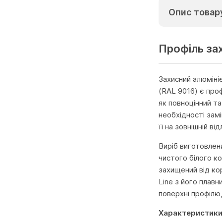
Опис товар
Профіль за
Захисний алюміні
(RAL 9016) є про
як повноцінний та
необхідності зам
її на зовнішній в
Виріб виготовлен
чистого білого к
захищений від кор
Line з його плав
поверхні профілю,
Характеристики