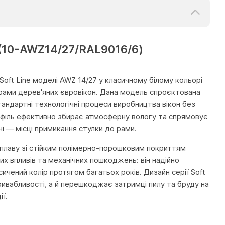
 (10-AWZ14/27/RAL9016/6)
Soft Line моделі AWZ 14/27 у класичному білому кольорі
 рами дерев'яних євровікон. Дана модель спроєктована
стандартні технологічні процеси виробництва вікон без
рофіль ефективно збирає атмосферну вологу та спрямовує
ні — місці примикання стулки до рами.
 сплаву зі стійким полімерно-порошковим покриттям
их впливів та механічних пошкоджень: він надійно
сичений колір протягом багатьох років. Дизайн серії Soft
ривабливості, а й перешкоджає затримці пилу та бруду на
ії.