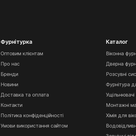
Фурнітурка
Каталог
Оптовим клієнтам
Віконна фур
Про нас
Дверна фурн
Бренди
Розсувні си
Новини
Фурнітура д
Доставка та оплата
Ущільнювачі
Контакти
Монтажні ма
Політика конфіденційності
Хімія для ві
Умови використання сайтом
Водовідливні