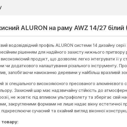
у
хисний ALURON на раму AWZ 14/27 білий
євий водовідвідний профіль ALURON системи 14 дизайну серії 
фесійним рішенням для надійного захисту нижнього притвору
 високоякісний продукт, що дозволяє легко інтегрувати її у 
іни чи додаткового налаштування різального інструменту. П
ідлив, запобігаючи намоканню деревини у найбільш вразливій зо
ий зі спеціального високоякісного пресованого алюмінієвого
ольору. Захисний шар має надзвичайну стійкість до атмосферн
озії, не жовтіє під впливом ультрафіолету та зберігає свій на
ними, закругленими формами не лише надає вікну естетичної п
 підкреслюючи сучасний та охайний вигляд віконної конструкц
 товару: