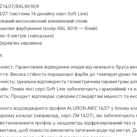
Z14/27/RAL9016/6
27 (система 14 дизайну серії Soft Line)
ований високоякісний алюмінієвий сплав
шкове фарбування (колір RAL 9016 — білий)
ю: 6 метрів (заводська)
Дерев'яні євровікна
у:
ахист: Гарантоване відведення опадів від нижнього бруса вік
иття: Висока стійкість порошкової фарби до температурних пе
очність: Ідеальна відповідність геометричним параметрам дл
йн: Плавні лінії серії Soft Line забезпечують гармонійний та 
ість: Продукт відповідає суворим стандартам міцності та ек
сного водовідвідного профіля ALURON AWZ 14/27 у білому кол
ідному кольорі (наприклад, серії ZM 14/27), які забезпечують
становлювати профіль у заздалегідь відфрезерований паз із
метика, щоб повністю виключити затікання води під метал. Д