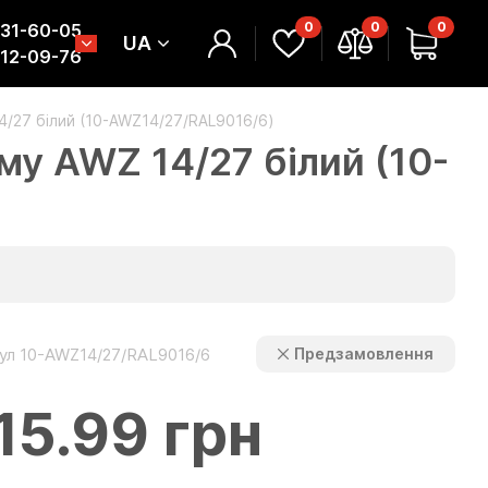
0
0
0
331-60-05
UA
312-09-76
4/27 білий (10-AWZ14/27/RAL9016/6)
у AWZ 14/27 білий (10-
ул 10-AWZ14/27/RAL9016/6
Предзамовлення
15.99 грн