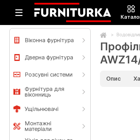
Катало
Водовідлив
Віконна фурнітура
Профіл
AWZ14/
Дверна фурнітура
Розсувні системи
Опис
Х
Фурнітура для
віконниць
Ущільнювачі
Монтажні
матеріали