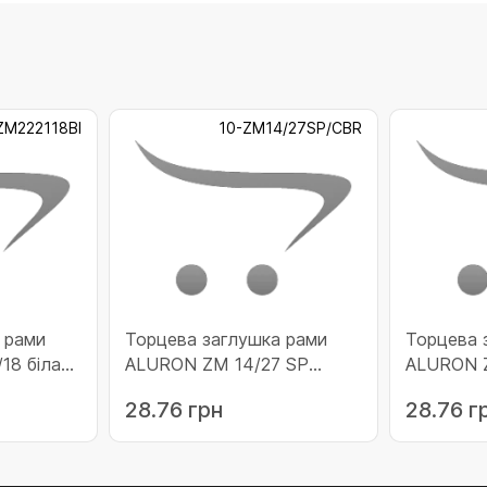
ZM222118BI
10-ZM14/27SP/CBR
 рами
Торцева заглушка рами
Торцева 
18 біла
ALURON ZM 14/27 SP
ALURON Z
коричнева (10-
(10-ZMS2
28.76 грн
28.76 г
ZM14/27SP/CBR)