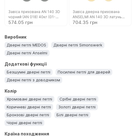
Завіса прихована AN 140 3D
Завіса дверна прихована
чорний (AN 018) 40кг (01-
ANSELMI AN 140 3D латунь
574.05 грн
704.35 грн
140-18 )
полірована (AN 037) 40кг
Виробник
Дверні петлі MEDOS
Дверні петлі Simonswerk
Дверні петлі Anselmi
Додаткові функції
Безшумні дверні петлі
Посилені петлі для дверей
Дверні петлі з доводчиком
Колір
Хромовані дверні петлі
Срібні дверні петлі
Коричневі дверні петлі
Золоті дверні петлі
Бронзові дверні петлі
Білі дверні петлі
Чорні дверні петлі
Країна походження