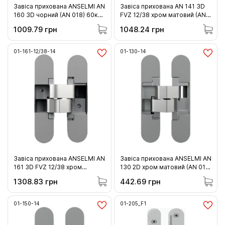
Завіса прихована ANSELMI AN
Завіса прихована AN 141 3D
160 3D чорний (AN 018) 60кг
FVZ 12/38 хром матовий (AN
(01-160-18)
014) 40кг (01-141-12/38-14 )
1009.79 грн
1048.24 грн
01-161-12/38-14
01-130-14
Завіса прихована ANSELMI AN
Завіса прихована ANSELMI AN
161 3D FVZ 12/38 хром
130 2D хром матовий (AN 014)
матовий (AN 014) 60кг (01-
20кг (01-130-14 )
1308.83 грн
442.69 грн
161-12/38-14)
01-150-14
01-205_F1