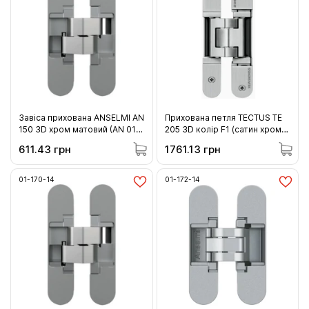
Завіса прихована ANSELMI AN
Прихована петля TECTUS TE
150 3D хром матовий (AN 014)
205 3D колір F1 (сатин хром)
40кг (01-150-14 )
40 кг (01-205_F1)
611.43 грн
1761.13 грн
01-170-14
01-172-14