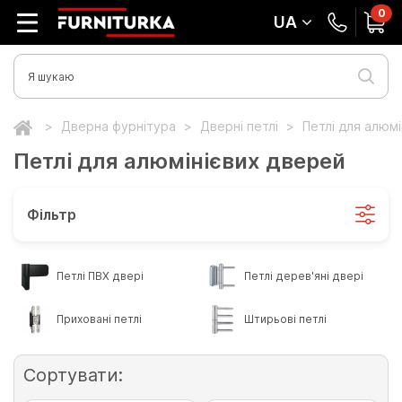
0
UA
Дверна фурнітура
Дверні петлі
Петлі для алюм
Петлі для алюмінієвих дверей
Фільтр
Петлі ПВХ двері
Петлі дерев'яні двері
Приховані петлі
Штирьові петлі
Сортувати: