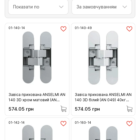
Показати по
За замовчуванням
01-140-14
01-140-49
Завіса прихована ANSELMI AN
Завіса прихована ANSELMI AN
140 3D хром матовий (AN
140 3D білий (AN 049) 40кг
014) 40кг (01-140-14 )
(01-140-49 )
574.05 грн
574.05 грн
01-142-14
01-160-14