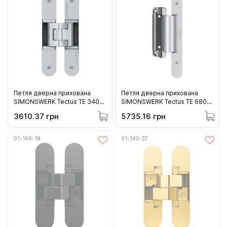
Петля дверна прихована
Петля дверна прихована
SIMONSWERK Tectus TE 340
SIMONSWERK Tectus TE 680
F1 хром матовий 80 кг (01-
3D FD F1 хром матовий 160 кг
3610.37 грн
5735.16 грн
340_F1)
(01-680_F1)
01-140-18
01-140-37