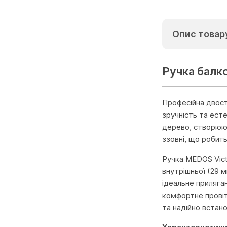
Опис товар
Ручка балк
Професійна двост
зручність та ест
дерево, створююч
ззовні, що робит
Ручка MEDOS Vict
внутрішньої (29 
ідеальне приляга
комфортне провіт
та надійно встано