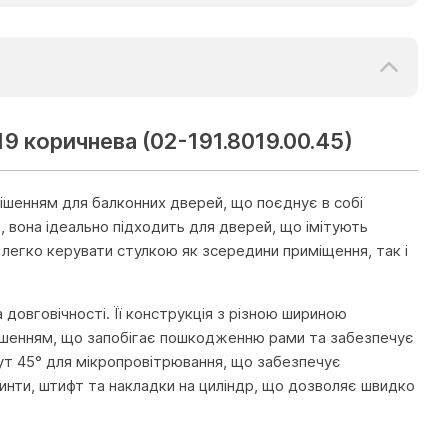
9 коричнева (02-191.8019.00.45)
ішенням для балконних дверей, що поєднує в собі
, вона ідеально підходить для дверей, що імітують
легко керувати стулкою як зсередини приміщення, так і
довговічності. Її конструкція з різною шириною
 рішенням, що запобігає пошкодженню рами та забезпечує
кут 45° для мікропровітрювання, що забезпечує
инти, штифт та накладки на циліндр, що дозволяє швидко