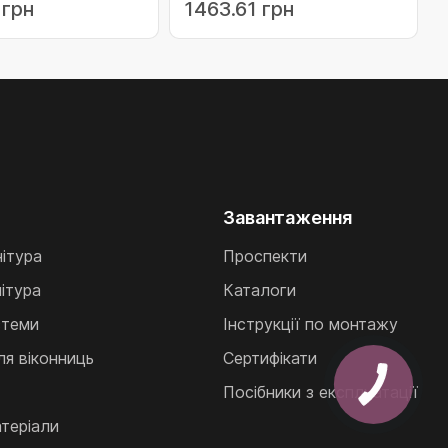
 грн
1463.61 грн
68228)
Завантаження
нітура
Проспекти
ітура
Каталоги
стеми
Інструкції по монтажу
ля віконниць
Сертифікати
Посібники з експлуатації
теріали