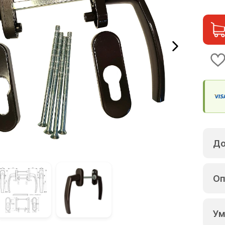
До
Оп
Ум