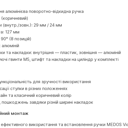
и
ня алюмінієва поворотно-відкидна ручка
9 (коричневий)
(внутр./зовн.): 29 мм / 24 мм
а: 127 мм
 90° (8 позицій)
 алюміній
ки та накладки: внутрішня — пластик, зовнішня — алюміній
уючі гвинти M5, штифт та накладки на циліндр у комплекті
нкціональність для зручності використання
сації стулки в різних положеннях
айн та класичний коричневий колір
д пошкоджень завдяки різній ширині накладок
ійний монтаж
 ефективного використання та встановлення ручки MEDOS Vi