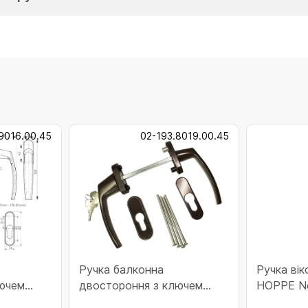
9016.00.45
02-193.8019.00.45
Ручка балконна
Ручка ві
ючем
двостороння з ключем
HOPPE N
L 9016
MEDOS Victory RAL 8019
(внутріш