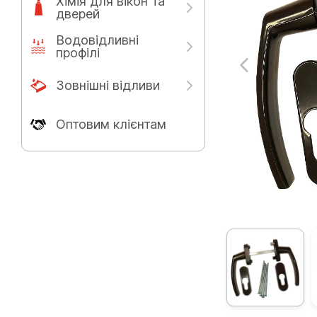
Хімія для вікон та
дверей
Водовідливні
профілі
Зовнішні відливи
Оптовим клієнтам