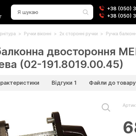
+38 (050) 
+38 (050) 
г
урнітура
Ручки віконні
2х сторонні ручки
Ручка балкон
балконна двостороння ME
ева (02-191.8019.00.45)
арактеристики
Відгуки
1
Файли до товару
Артик
6