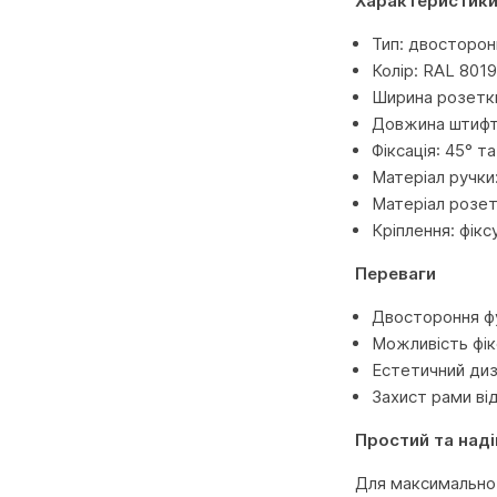
Характеристик
Тип: двосторон
Колір: RAL 801
Ширина розетки 
Довжина штифт
Фіксація: 45° та
Матеріал ручки:
Матеріал розет
Кріплення: фікс
Переваги
Двостороння фу
Можливість фік
Естетичний диз
Захист рами ві
Простий та над
Для максимально