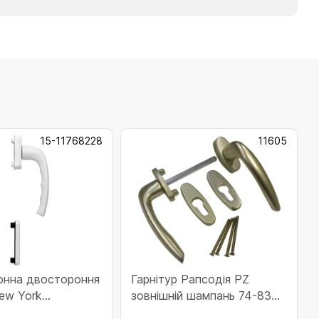
15-11768228
11605
конна двостороння
Гарнітур Рапсодія PZ
ew York
зовнішній шампань 74-83
ня частина) F9016
мм (11605)