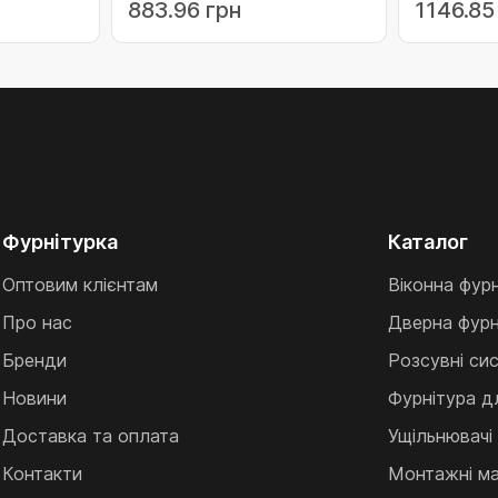
883.96 грн
1146.85
00.45)
коричнева (02-
біла (117
193.8019.00.45)
Фурнітурка
Каталог
Оптовим клієнтам
Віконна фур
Про нас
Дверна фурн
Бренди
Розсувні си
Новини
Фурнітура д
Доставка та оплата
Ущільнювачі
Контакти
Монтажні ма