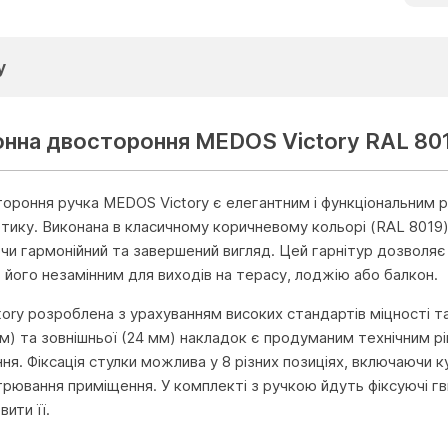
у
онна двостороння MEDOS Victory RAL 801
ороння ручка MEDOS Victory є елегантним і функціональним р
етику. Виконана в класичному коричневому кольорі (RAL 8019)
и гармонійний та завершений вигляд. Цей гарнітур дозволяє 
ь його незамінним для виходів на терасу, лоджію або балкон.
ory розроблена з урахуванням високих стандартів міцності та 
мм) та зовнішньої (24 мм) накладок є продуманим технічним
ння. Фіксація стулки можлива у 8 різних позиціях, включаючи 
рювання приміщення. У комплекті з ручкою йдуть фіксуючі гв
вити її.