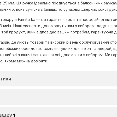
є 25 мм. Ця ручка ідеально поєднується з балконними замка
пленню, вона сумісна з більшістю сучасних дверних конструкц
овару в Furniturka — це гарантія якості та професійної підтр
бників. Наші експерти допоможуть вам з вибором, дадуть пр
 той продукт, який відповідає вашим потребам, гарантуючи дов
агазин, де якість товарів та високий рівень обслуговування с
ропейських брендових комплектуючих для вікон та дверей, що
глибокі знання і завжди готові допомогти з вибором. Ми га
іс, якому можна довіряти.
тики
овару
1