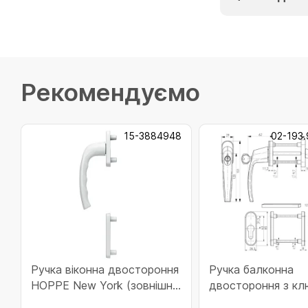
Рекомендуємо
15-3884948
02-193.
Ручка віконна двостороння
Ручка балконна
HOPPE New York (зовнішня
двостороння з кл
частина) F9016 біла
MEDOS Victory RA