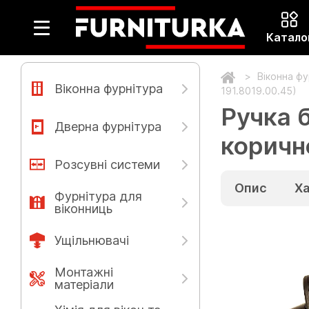
Катало
Віконна ф
Віконна фурнітура
191.8019.00.45)
Ручка 
Дверна фурнітура
коричн
Розсувні системи
Опис
Х
Фурнітура для
віконниць
Ущільнювачі
Монтажні
матеріали