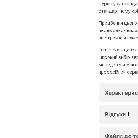
фурнітури склада
стандартному крі
Придбання цього т
перевірених виро
ви отримали саме
Furniturka – це м
широкий вибір єв
менеджери мають 
професійний серв
Характерис
Відгуки
1
Файли до т