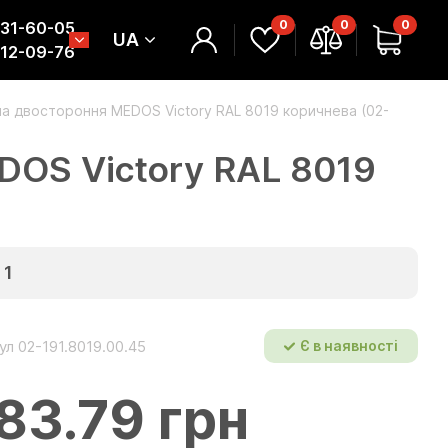
0
0
0
331-60-05
UA
312-09-76
на двостороння MEDOS Victory RAL 8019 коричнева (02-
DOS Victory RAL 8019
1
ул 02-191.8019.00.45
Є в наявності
83.79 грн