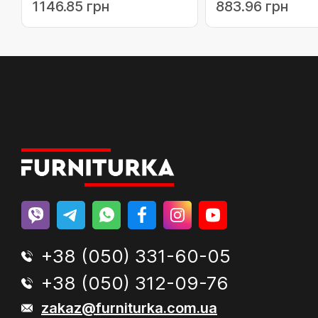
1146.85 грн
883.96 грн
(3884948)
біла (02-193.9016.
+38 (050) 331-60-05
+38 (050) 312-09-76
zakaz@furniturka.com.ua