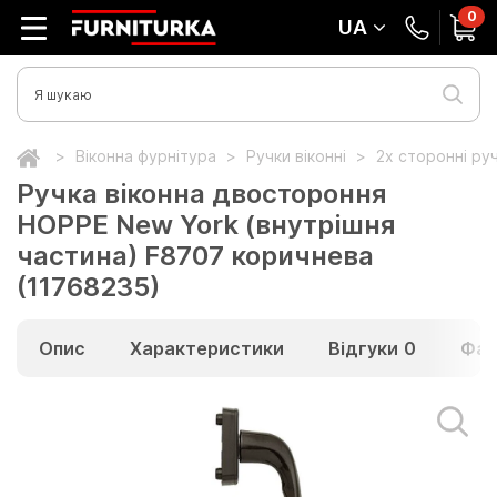
0
UA
Віконна фурнітура
Ручки віконні
2х сторонні ру
Ручка віконна двостороння
HOPPE New York (внутрішня
частина) F8707 коричнева
(11768235)
Опис
Характеристики
Відгуки
0
Фай