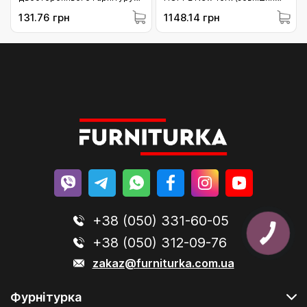
HOPPE 92-97 мм (3407164)
частина) F8707 коричнева
131.76 грн
1148.14 грн
(3884921)
+38 (050) 331-60-05
+38 (050) 312-09-76
zakaz@furniturka.com.ua
Фурнітурка