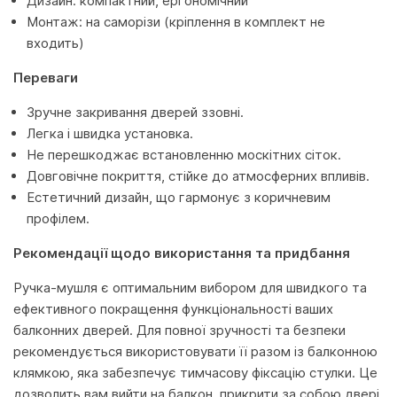
Дизайн: компактний, ергономічний
Монтаж: на саморізи (кріплення в комплект не
входить)
Переваги
Зручне закривання дверей ззовні.
Легка і швидка установка.
Не перешкоджає встановленню москітних сіток.
Довговічне покриття, стійке до атмосферних впливів.
Естетичний дизайн, що гармонує з коричневим
профілем.
Рекомендації щодо використання та придбання
Ручка-мушля є оптимальним вибором для швидкого та
ефективного покращення функціональності ваших
балконних дверей. Для повної зручності та безпеки
рекомендується використовувати її разом із балконною
клямкою, яка забезпечує тимчасову фіксацію стулки. Це
дозволить вам вийти на балкон, прикрити за собою двері