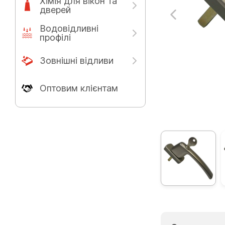
Хімія для вікон та
дверей
Водовідливні
профілі
Зовнішні відливи
Оптовим клієнтам