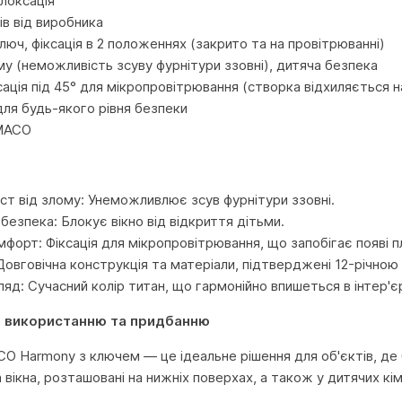
елоксація
ків від виробника
люч, фіксація в 2 положеннях (закрито та на провітрюванні)
му (неможливість зсуву фурнітури ззовні), дитяча безпека
сація під 45° для мікропровітрювання (створка відхиляється 
для будь-якого рівня безпеки
 MACO
ст від злому: Унеможливлює зсув фурнітури ззовні.
безпека: Блокує вікно від відкриття дітьми.
форт: Фіксація для мікропровітрювання, що запобігає появі пл
Довговічна конструкція та матеріали, підтверджені 12-річною
яд: Сучасний колір титан, що гармонійно впишеться в інтер'є
о використанню та придбанню
CO Harmony з ключем — це ідеальне рішення для об'єктів, де
 вікна, розташовані на нижніх поверхах, а також у дитячих кі