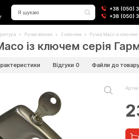
+38 (050) 
+38 (050) 
г
урнітура
Ручки віконні
З ключем
Ручка Масо із ключем 
асо із ключем серія Гарм
арактеристики
Відгуки
0
Файли до товар
Артик
2