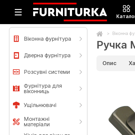
Катало
Віконна ф
Віконна фурнітура
Ручка М
Дверна фурнітура
Опис
Х
Розсувні системи
Фурнітура для
віконниць
Ущільнювачі
Монтажні
матеріали