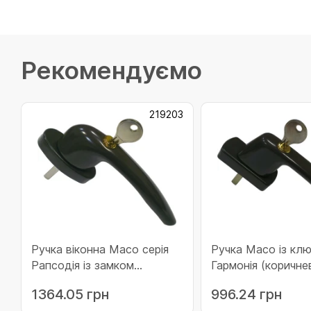
Рекомендуємо
219203
Ручка віконна Масо серія
Ручка Масо із клю
Рапсодія із замком
Гармонія (коричне
(коричнева) (219203)
(53802)
1364.05 грн
996.24 грн