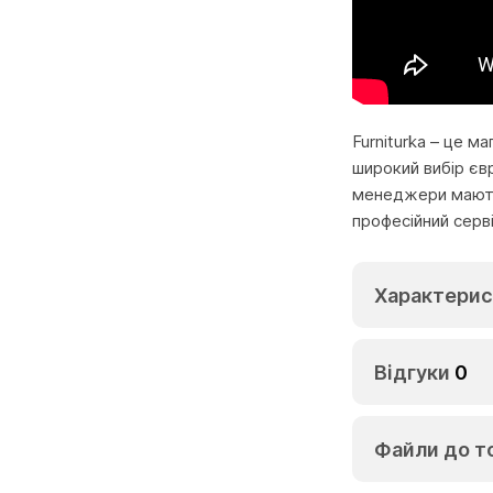
Furniturka – це м
широкий вибір єв
менеджери мають 
професійний серв
Характерис
Відгуки
0
Файли до т