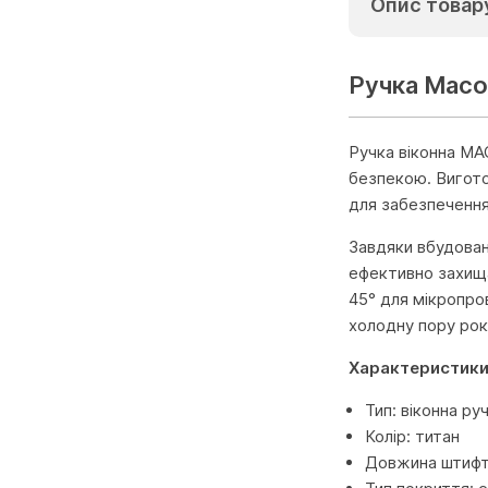
Опис товар
Ручка Масо 
Ручка віконна MA
безпекою. Вигото
для забезпечення 
Завдяки вбудован
ефективно захища
45° для мікропро
холодну пору рок
Характеристик
Тип: віконна ру
Колір: титан
Довжина штифт