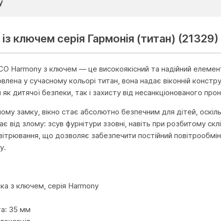
у
із ключем серія Гармонія (титан) (21329)
CO Harmony з ключем — це високоякісний та надійний елемен
влена у сучасному кольорі титан, вона надає віконній констру
як дитячої безпеки, так і захисту від несанкціонованого прон
ому замку, вікно стає абсолютно безпечним для дітей, оскіл
є від злому: зсув фурнітури ззовні, навіть при розбитому ск
вітрювання, що дозволяє забезпечити постійний повітрообмін,
у.
и
чка з ключем, серія Harmony
а: 35 мм