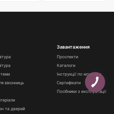
Завантаження
нітура
Проспекти
ітура
Каталоги
стеми
Інструкції по монтажу
ля віконниць
Сертифікати
Посібники з експлуатації
теріали
кон та дверей