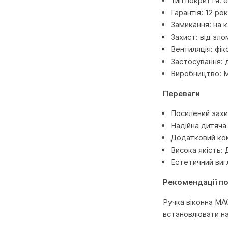
Тип покриття: 
Гарантія: 12 ро
Замикання: на к
Захист: від зло
Вентиляція: фік
Застосування: 
Виробництво:
Переваги
Посилений захи
Надійна дитяча 
Додатковий ком
Висока якість: 
Естетичний вигл
Рекомендації п
Ручка віконна MA
встановлювати на