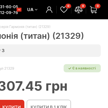
0
0
0
331-60-05
UA
312-09-76
серія Гармонія (титан) (21329)
онія (титан) (21329)
у
3
ул 21329
Є в наявності
307.45 грн
КУПИТИ
КУПИТИ В 1 КЛІК