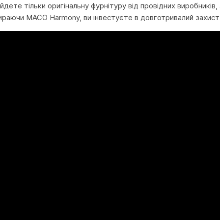
найдете тільки оригінальну фурнітуру від провідних виробників
ираючи MACO Harmony, ви інвестуєте в довготривалий захист 