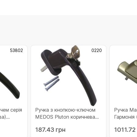
53802
0220
чем серія
Ручка з кнопкою-ключом
Ручка Ма
ва)
MEDOS Pluton коричнева
Гармонія
(0220)
43 мм (21
187.43 грн
1011.72