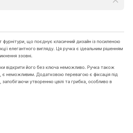
т фурнітури, що поєднує класичний дизайн із посиленою
кції елегантного вигляду. Ця ручка є ідеальним рішенням
икнення ззовні.
ьки відкрити його без ключа неможливо. Ручка також
лі, є неможливим. Додатковою перевагою є фіксація під
 запобігаючи утворенню цвілі та грибка, особливо в