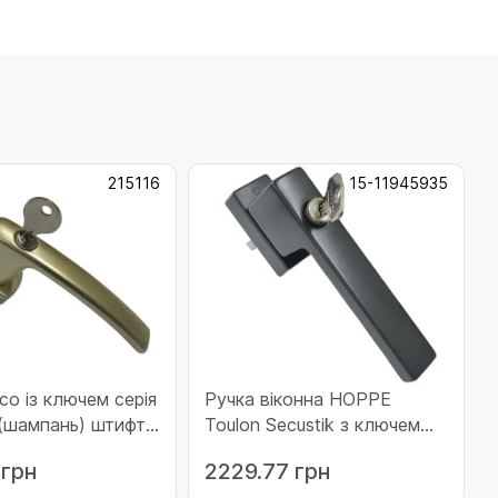
215116
15-11945935
со із ключем серія
Ручка віконна HOPPE
 (шампань) штифт
Toulon Secustik з ключем
5116)
F7016M антрацит
 грн
2229.77 грн
(11945935)