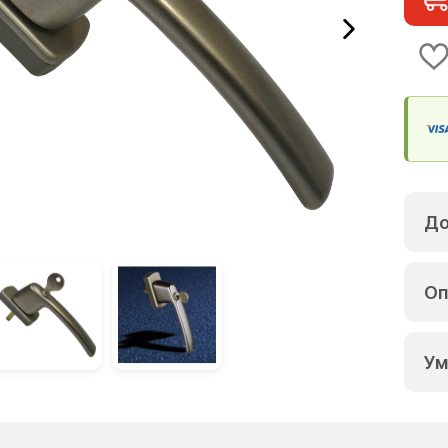
До
Оп
Ум