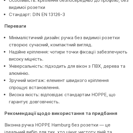
Особливість: кріплення безпосередньо до профілю, без
видимої розетки
Стандарт: DIN EN 13126-3
Переваги
Мінімалістичний дизайн: ручка без видимої розетки
створює сучасний, компактний вигляд.
Надійне кріплення: чотири точки фіксації забезпечують
високу міцність.
Універсальність: підходить для вікон з ПВХ, дерева та
алюмінію.
Зручний монтаж: елемент швидкого кріплення
спрощує встановлення.
Висока якість: відповідає стандартам HOPPE, що
гарантує довговічність.
Рекомендації щодо використання та придбання
Віконна ручка HOPPE Hamburg без розетки — це
ідеальний вибір для тих, хто цінує чистоту ліній та