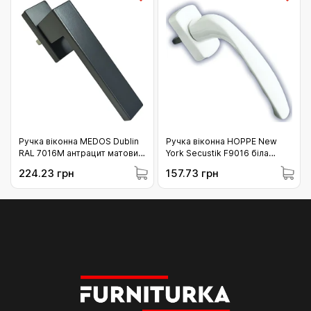
Ручка віконна MEDOS Dublin
Ручка віконна HOPPE New
RAL 7016M антрацит матовий
York Secustik F9016 біла
(160.7016M.45.45)
(3755935)
224.23 грн
157.73 грн