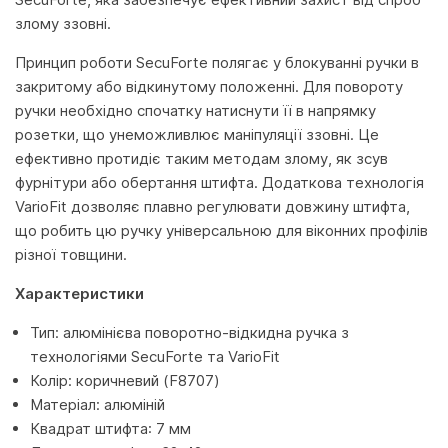
злому ззовні.
Принцип роботи SecuForte полягає у блокуванні ручки в
закритому або відкинутому положенні. Для повороту
ручки необхідно спочатку натиснути її в напрямку
розетки, що унеможливлює маніпуляції ззовні. Це
ефективно протидіє таким методам злому, як зсув
фурнітури або обертання штифта. Додаткова технологія
VarioFit дозволяє плавно регулювати довжину штифта,
що робить цю ручку універсальною для віконних профілів
різної товщини.
Характеристики
Тип: алюмінієва поворотно-відкидна ручка з
технологіями SecuForte та VarioFit
Колір: коричневий (F8707)
Матеріал: алюміній
Квадрат штифта: 7 мм