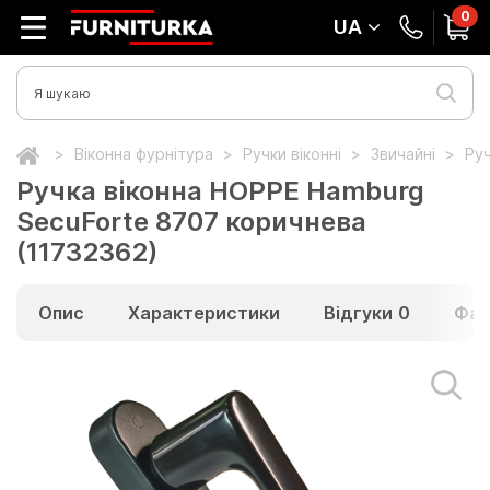
0
UA
Віконна фурнітура
Ручки віконні
Звичайні
Руч
Ручка віконна HOPPE Hamburg
SecuForte 8707 коричнева
(11732362)
Опис
Характеристики
Відгуки
0
Фай