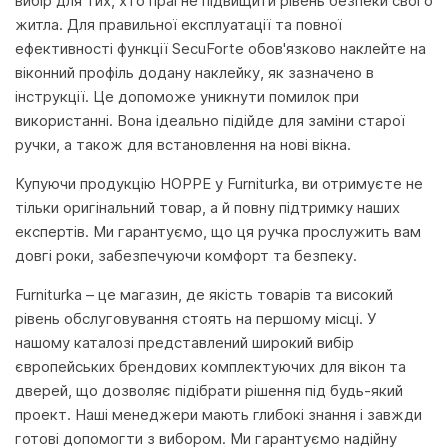
вибір для тих, хто прагне підвищити рівень безпеки свого
житла. Для правильної експлуатації та повної
ефективності функції SecuForte обов'язково наклейте на
віконний профіль додану наклейку, як зазначено в
інструкції. Це допоможе уникнути помилок при
використанні. Вона ідеально підійде для заміни старої
ручки, а також для встановлення на нові вікна.
Купуючи продукцію HOPPE у Furniturka, ви отримуєте не
тільки оригінальний товар, а й повну підтримку наших
експертів. Ми гарантуємо, що ця ручка прослужить вам
довгі роки, забезпечуючи комфорт та безпеку.
Furniturka – це магазин, де якість товарів та високий
рівень обслуговування стоять на першому місці. У
нашому каталозі представлений широкий вибір
європейських брендових комплектуючих для вікон та
дверей, що дозволяє підібрати рішення під будь-який
проект. Наші менеджери мають глибокі знання і завжди
готові допомогти з вибором. Ми гарантуємо надійну