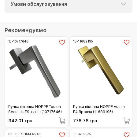
Умови обслуговування
Рекомендуємо
15-10717646
15-11689195
Ручка віконна HOPPE Toulon
Ручка віконна HOPPE Austin
Secustik F9 титан (10717646)
F4 бронза (11689195)
342.01 грн
776.78 грн
02-160.7016M.45.45
15-3755935