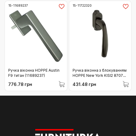
15-11689237
15-11722320
Ручка віконна HOPPE Austin
Ручка віконна з блокуванням
F9 титан (11689237)
HOPPE New York KISI2 8707
коричнева (11722320)
776.78 грн
431.48 грн