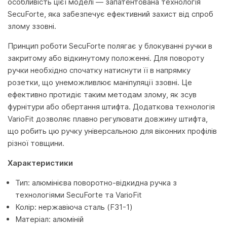
особливість цієї моделі — запатентована технологія
SecuForte, яка забезпечує ефективний захист від спроб
злому ззовні.
Принцип роботи SecuForte полягає у блокуванні ручки в
закритому або відкинутому положенні. Для повороту
ручки необхідно спочатку натиснути її в напрямку
розетки, що унеможливлює маніпуляції ззовні. Це
ефективно протидіє таким методам злому, як зсув
фурнітури або обертання штифта. Додаткова технологія
VarioFit дозволяє плавно регулювати довжину штифта,
що робить цю ручку універсальною для віконних профілів
різної товщини.
Характеристики
Тип: алюмінієва поворотно-відкидна ручка з
технологіями SecuForte та VarioFit
Колір: нержавіюча сталь (F31-1)
Матеріал: алюміній