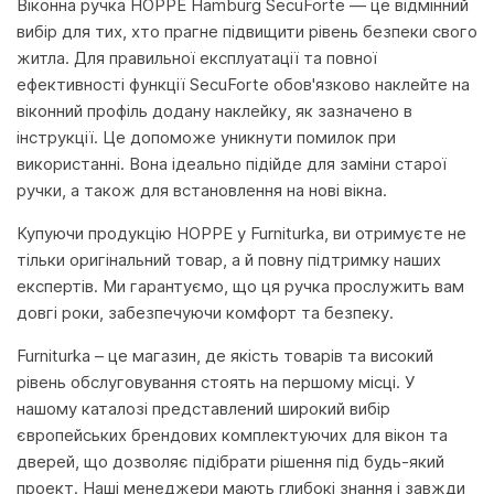
Віконна ручка HOPPE Hamburg SecuForte — це відмінний
вибір для тих, хто прагне підвищити рівень безпеки свого
житла. Для правильної експлуатації та повної
ефективності функції SecuForte обов'язково наклейте на
віконний профіль додану наклейку, як зазначено в
інструкції. Це допоможе уникнути помилок при
використанні. Вона ідеально підійде для заміни старої
ручки, а також для встановлення на нові вікна.
Купуючи продукцію HOPPE у Furniturka, ви отримуєте не
тільки оригінальний товар, а й повну підтримку наших
експертів. Ми гарантуємо, що ця ручка прослужить вам
довгі роки, забезпечуючи комфорт та безпеку.
Furniturka – це магазин, де якість товарів та високий
рівень обслуговування стоять на першому місці. У
нашому каталозі представлений широкий вибір
європейських брендових комплектуючих для вікон та
дверей, що дозволяє підібрати рішення під будь-який
проект. Наші менеджери мають глибокі знання і завжди