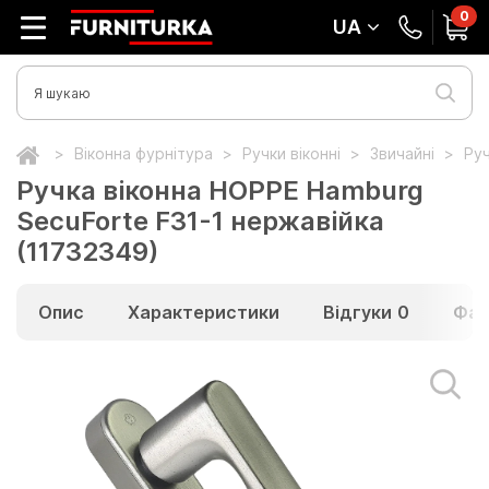
0
UA
Віконна фурнітура
Ручки віконні
Звичайні
Руч
Ручка віконна HOPPE Hamburg
SecuForte F31-1 нержавійка
(11732349)
Опис
Характеристики
Відгуки
0
Фай