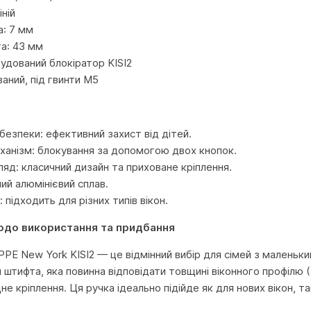
ній
: 7 мм
а: 43 мм
будований блокіратор KISI2
аний, під гвинти M5
безпеки: ефективний захист від дітей.
еханізм: блокування за допомогою двох кнопок.
ляд: класичний дизайн та приховане кріплення.
ний алюмінієвий сплав.
: підходить для різних типів вікон.
одо використання та придбання
PPE New York KISI2 — це відмінний вибір для сімей з маленьк
 штифта, яка повинна відповідати товщині віконного профілю
е кріплення. Ця ручка ідеально підійде як для нових вікон, т