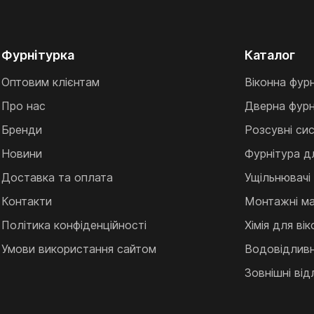
Фурнітурка
Каталог
Оптовим клієнтам
Віконна фур
Про нас
Дверна фурн
Бренди
Розсувні си
Новини
Фурнітура д
Доставка та оплата
Ущільнювачі
Контакти
Монтажні ма
Політика конфіденційності
Хімія для ві
Умови використання сайтом
Водовідливні
Зовнішні від