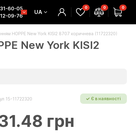
0
0
0
331-60-05
UA
312-09-76
анням HOPPE New York KISI2 8707 коричнева (11722320)
PPE New York KISI2
ул 15-11722320
Є в наявності
31.48 грн