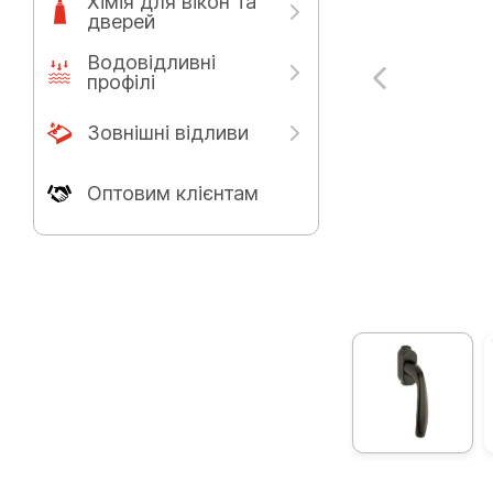
Хімія для вікон та
дверей
Водовідливні
профілі
Зовнішні відливи
Оптовим клієнтам