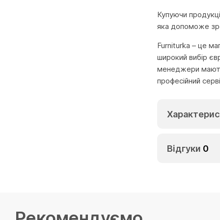
Купуючи продукцію
яка допоможе зро
Furniturka – це м
широкий вибір єв
менеджери мають 
професійний серв
Характерис
Відгуки
0
Рекомендуємо