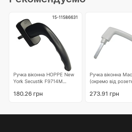
15-11586631
Ручка віконна HOPPE New
Ручка віконна Мас
York Secustik F9714М
(окремо від розет
чорний матовий (11586631)
(23439)
180.26 грн
273.91 грн