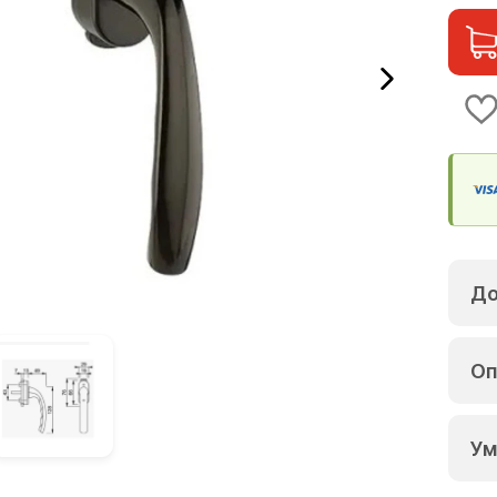
До
Оп
Ум