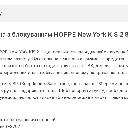
у
на з блокуванням HOPPE New York KISI2 
PPE New York KISI2 — це ідеальне рішення для забезпечення б
змом захисту. Виготовлена з міцного алюмінію та представл
ться в інтер'єр та підходить для вікон з ПВХ, дерева та алюм
, розроблений для запобігання випадковому відкриванню вікна 
ня KISI2 (Keep Infants Safe Inside, що означає "Збережи діт
х рук для відкривання вікна. Щоб повернути ручку, необхідно
 унеможливлює випадкове або необережне відкриття вікна ма
и
чка з блокуванням від дітей
вий (F8707)