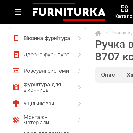
Катало
Віконна ф
Віконна фурнітура
Ручка 
8707 к
Дверна фурнітура
Розсувні системи
Опис
Х
Фурнітура для
віконниць
Ущільнювачі
Монтажні
матеріали