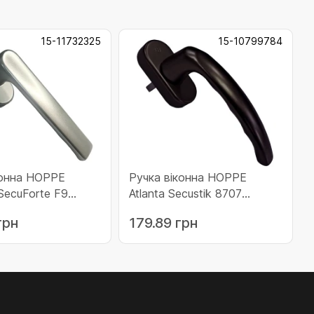
15-11732325
15-10799784
конна HOPPE
Ручка віконна HOPPE
ecuForte F9
Atlanta Secustik 8707
732325)
коричневий (10799784)
грн
179.89 грн