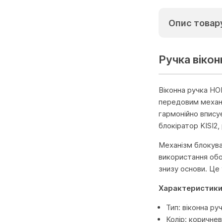
Опис товар
Ручка вікон
Віконна ручка HO
передовим механі
гармонійно вписує
блокіратор KISI2
Механізм блокуван
використання обо
знизу основи. Це
Характеристик
Тип: віконна ру
Колір: коричне