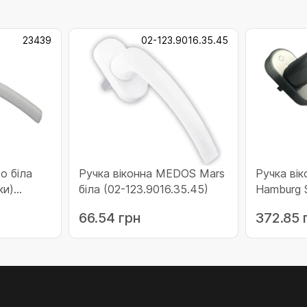
23439
02-123.9016.35.45
о біла
Ручка віконна MEDOS Mars
Ручка ві
ки)
біла (02-123.9016.35.45)
Hamburg S
титан (11
66.54 грн
372.85 