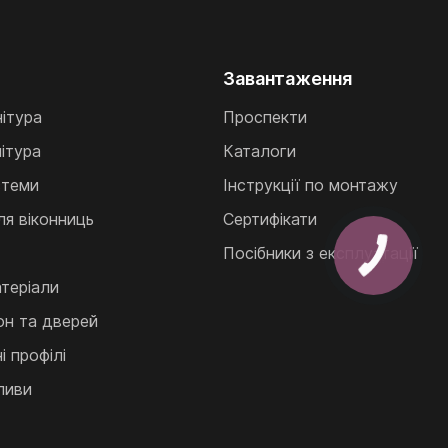
Завантаження
нітура
Проспекти
ітура
Каталоги
стеми
Інструкції по монтажу
ля віконниць
Сертифікати
Посібники з експлуатації
теріали
кон та дверей
 профілі
ливи