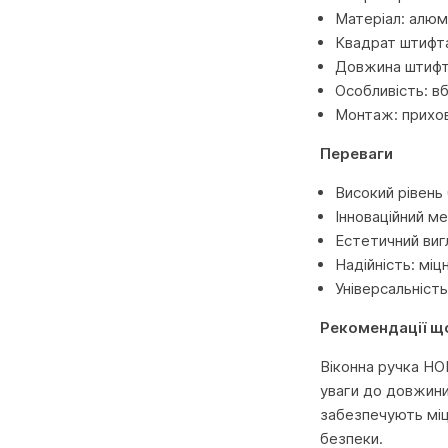
Матеріал: алюмі
Квадрат штифта
Довжина штифт
Особливість: в
Монтаж: прихов
Переваги
Високий рівень 
Інноваційний м
Естетичний виг
Надійність: міц
Універсальність
Рекомендації щ
Віконна ручка HO
уваги до довжини
забезпечують міцн
безпеки.