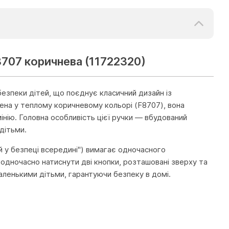
8707 коричнева (11722320)
езпеки дітей, що поєднує класичний дизайн із
ена у теплому коричневому кольорі (F8707), вона
інію. Головна особливість цієї ручки — вбудований
дітьми.
ей у безпеці всередині") вимагає одночасного
 одночасно натиснути дві кнопки, розташовані зверху та
ленькими дітьми, гарантуючи безпеку в домі.