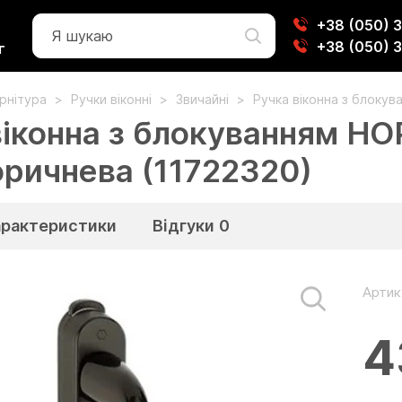
+38 (050) 
+38 (050) 
г
урнітура
Ручки віконні
Звичайні
Ручка віконна з блокув
віконна з блокуванням HO
оричнева (11722320)
арактеристики
Відгуки
0
Артик
4